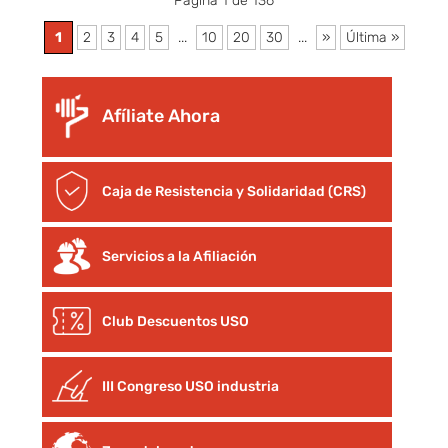
Página 1 de 136
1
2
3
4
5
...
10
20
30
...
»
Última »
Afíliate Ahora
Caja de Resistencia y Solidaridad (CRS)
Servicios a la Afiliación
Club Descuentos
USO
III Congreso USO industria