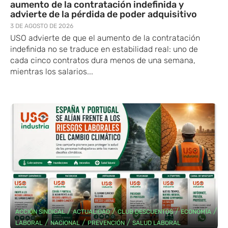
aumento de la contratación indefinida y
advierte de la pérdida de poder adquisitivo
3 DE AGOSTO DE 2026
USO advierte de que el aumento de la contratación
indefinida no se traduce en estabilidad real: uno de
cada cinco contratos dura menos de una semana,
mientras los salarios...
/
/
/
/
ACCIÓN SINDICAL
ACTUALIDAD
CLUB DESCUENTOS
ECONOMÍA
/
/
/
LABORAL
NACIONAL
PREVENCIÓN
SALUD LABORAL