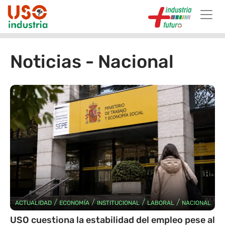
Skip to main content
Noticias - Nacional
/
/
/
/
ACTUALIDAD
ECONOMÍA
INSTITUCIONAL
LABORAL
NACIONAL
USO cuestiona la estabilidad del empleo pese al