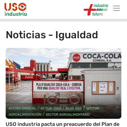
Skip to main content
Noticias - Igualdad
/
/
/
ACCIÓN SINDICAL
ACTUALIDAD
IGUALDAD
SECTOR
/
AGROALIMENTACIÓN
SECTOR AGROALIMENTARIO
USO industria pacta un preacuerdo del Plan de