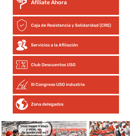
Afíliate Ahora
Caja de Resistencia y Solidaridad (CRS)
Servicios a la Afiliación
Club Descuentos
USO
III Congreso USO industria
Zona delegados