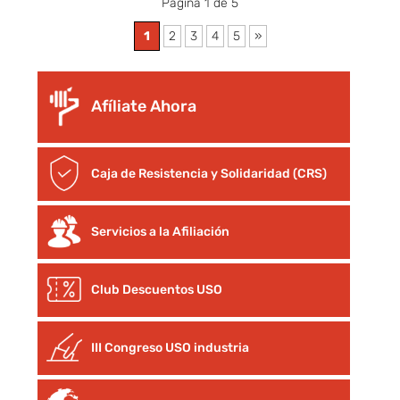
Página 1 de 5
1
2
3
4
5
»
Afíliate Ahora
Caja de Resistencia y Solidaridad (CRS)
Servicios a la Afiliación
Club Descuentos
USO
III Congreso USO industria