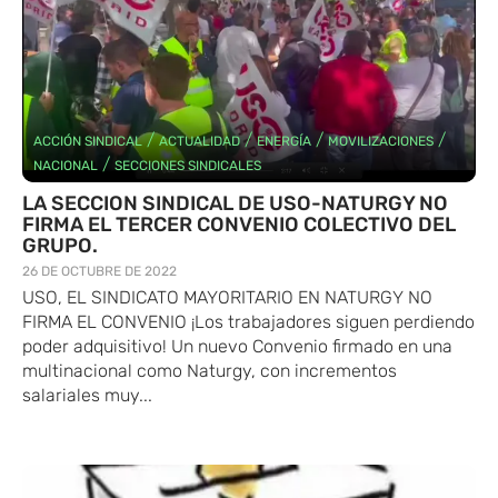
/
/
/
/
ACCIÓN SINDICAL
ACTUALIDAD
ENERGÍA
MOVILIZACIONES
/
NACIONAL
SECCIONES SINDICALES
LA SECCION SINDICAL DE USO-NATURGY NO
FIRMA EL TERCER CONVENIO COLECTIVO DEL
GRUPO.
26 DE OCTUBRE DE 2022
USO, EL SINDICATO MAYORITARIO EN NATURGY NO
FIRMA EL CONVENIO ¡Los trabajadores siguen perdiendo
poder adquisitivo! Un nuevo Convenio firmado en una
multinacional como Naturgy, con incrementos
salariales muy...