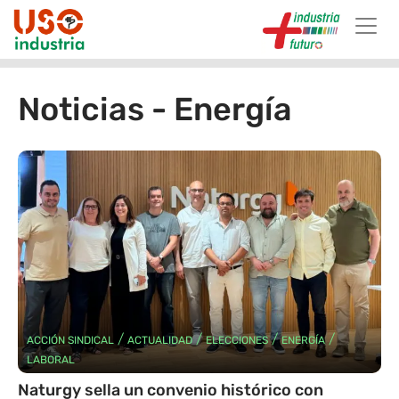
Skip to main content
Noticias - Energía
/
/
/
/
ACCIÓN SINDICAL
ACTUALIDAD
ELECCIONES
ENERGÍA
LABORAL
Naturgy sella un convenio histórico con