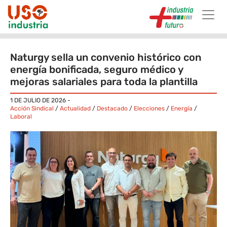
Skip to main content
Naturgy sella un convenio histórico con
energía bonificada, seguro médico y
mejoras salariales para toda la plantilla
1 DE JULIO DE 2026
-
Acción Sindical
/
Actualidad
/
Destacado
/
Elecciones
/
Energía
/
Laboral