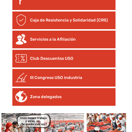
Caja de Resistencia y Solidaridad (CRS)
Servicios a la Afiliación
Club Descuentos
USO
III Congreso USO industria
Zona delegados