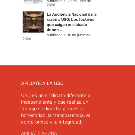
publicado el 29 de junio de
2026
La Audiencia Nacional da la
razón a USO: Los festivos
que caigan en sábado
deben ...
publicado el 10 de junio de
2026
AFÍLIATE A LA USO
USO es un sindicato diferente e
independiente y que realiza un
trabajo sindical basado es la
honestidad, la transparencia, el
compromiso y la integridad.
AFÍLIATE AHORA