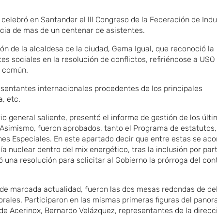
elebró en Santander el lll Congreso de la Federación de Indu
ncia de mas de un centenar de asistentes.
ón de la alcaldesa de la ciudad, Gema Igual, que reconoció la
tes sociales en la resolución de conflictos, refiriéndose a US
o común.
sentantes internacionales procedentes de los principales
a, etc.
io general saliente, presentó el informe de gestión de los últ
Asimismo, fueron aprobados, tanto el Programa de estatutos,
ones Especiales. En este apartado decir que entre estas se ac
ía nuclear dentro del mix energético, tras la inclusión por par
una resolución para solicitar al Gobierno la prórroga del con
s de marcada actualidad, fueron las dos mesas redondas de d
aborales. Participaron en las mismas primeras figuras del pano
O de Acerinox, Bernardo Velázquez, representantes de la direcc