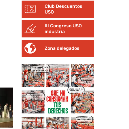
Club Descuentos
USO
III Congreso USO
industria
Zona delegados