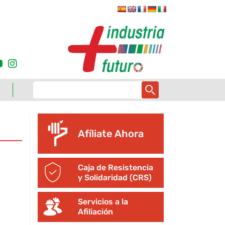
Afíliate Ahora
Caja de Resistencia
y Solidaridad (CRS)
Servicios a la
Afiliación