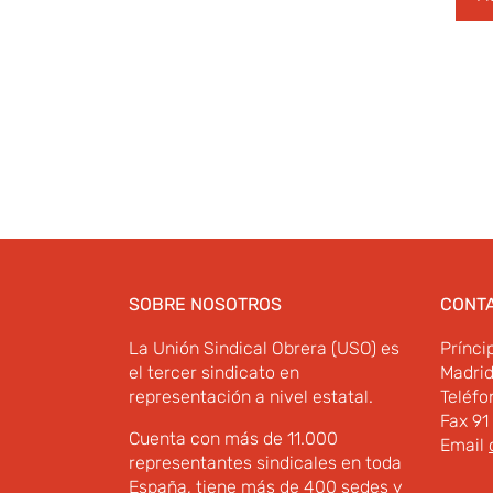
SOBRE NOSOTROS
CONT
La Unión Sindical Obrera (USO) es
Prínci
el tercer sindicato en
Madri
representación a nivel estatal.
Teléfo
Fax 91
Cuenta con más de 11.000
Email
representantes sindicales en toda
España, tiene más de 400 sedes y