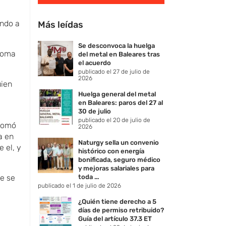
ando a
Más leídas
Se desconvoca la huelga
ntoma
del metal en Baleares tras
el acuerdo
publicado el 27 de julio de
2026
uien
Huelga general del metal
en Baleares: paros del 27 al
30 de julio
publicado el 20 de julio de
 tomó
2026
a en
Naturgy sella un convenio
 el, y
histórico con energía
bonificada, seguro médico
y mejoras salariales para
toda ...
e se
publicado el 1 de julio de 2026
¿Quién tiene derecho a 5
días de permiso retribuido?
Guía del artículo 37.3 ET