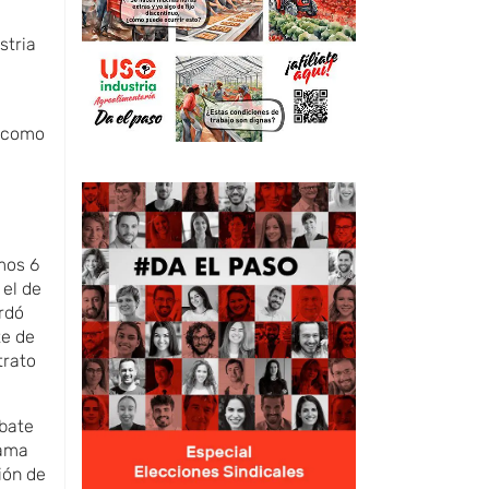
stria
O como
imos 6
 el de
ordó
te de
trato
ebate
rama
ión de