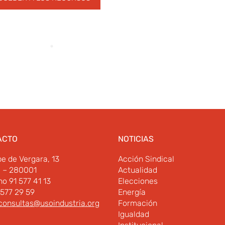
ACTO
NOTICIAS
pe de Vergara, 13
Acción Sindical
d – 280001
Actualidad
no 91 577 41 13
Elecciones
 577 29 59
Energía
consultas@usoindustria.org
Formación
Igualdad