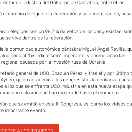
rector de Industria del Gobierno de Cantabria, entre otros.
ó el cambio de logo de la Federación y su denominación, pas
ueron elegidos con un 98,7 % de votos de los congresistas, sí
ue se vive dentro de la federación.
 de la comunidad autonómica cántabra Miguel Ángel Revilla, q
, aludiendo al “bisindicalismo” imperante, y enumerando las
ia regional causada por la invasión rusa de Ucrania.
ecretario general de USO, Joaquín Pérez, y tras el y por último
 Ayllón, quien agradeció a los congresistas la confianza puest
os a los que se enfrenta USO industria en esta nueva etapa que
rminación e ilusión que han mostrado hasta el momento.
n que se emitió en este lll Congreso, así como los videos qu
ste importante evento.
CCEDER A LOS RECURSOS