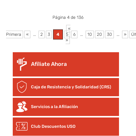
Página 4 de 136
«
Primera
«
...
2
3
4
5
6
...
10
20
30
...
»
Úl
»
Afíliate Ahora
Caja de Resistencia y Solidaridad (CRS)
Servicios a la Afiliación
Club Descuentos
USO