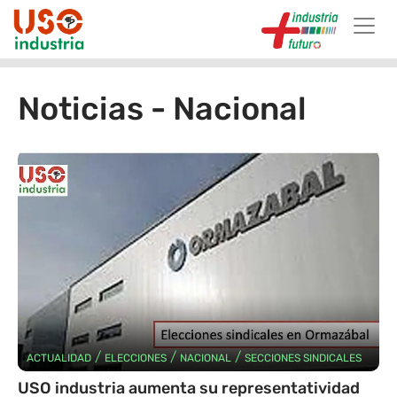
Skip to main content
Noticias - Nacional
/
/
/
ACTUALIDAD
ELECCIONES
NACIONAL
SECCIONES SINDICALES
USO industria aumenta su representatividad