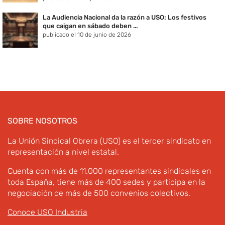
La Audiencia Nacional da la razón a USO: Los festivos
que caigan en sábado deben ...
publicado el 10 de junio de 2026
SOBRE NOSOTROS
La Unión Sindical Obrera (USO) es el tercer sindicato en
representación a nivel estatal.
Cuenta con más de 11.000 representantes sindicales en
toda España, tiene más de 400 sedes y participa en la
negociación de más de 500 convenios colectivos.
Conoce USO Industria