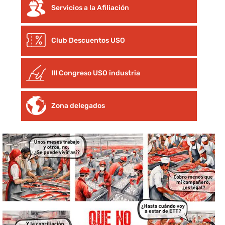
Servicios a la Afiliación
Club Descuentos
USO
III Congreso USO industria
Zona delegados