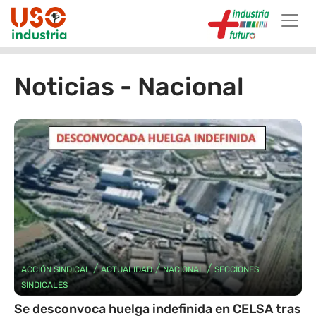
Skip to main content
Noticias - Nacional
/
/
/
ACCIÓN SINDICAL
ACTUALIDAD
NACIONAL
SECCIONES
SINDICALES
Se desconvoca huelga indefinida en CELSA tras