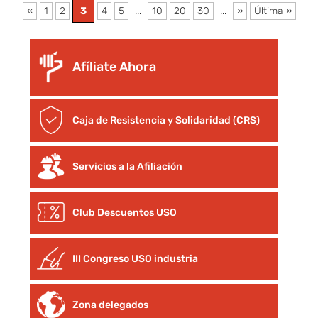
«
1
2
3
4
5
...
10
20
30
...
»
Última »
Afíliate Ahora
Caja de Resistencia y Solidaridad (CRS)
Servicios a la Afiliación
Club Descuentos
USO
III Congreso USO industria
Zona delegados