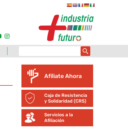
Afíliate Ahora
Caja de Resistencia
y Solidaridad (CRS)
Servicios a la
Afiliación