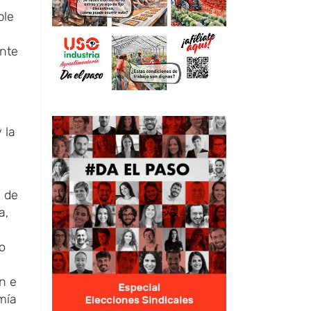
ble
nte
 la
d de
a,
o
n e
mía