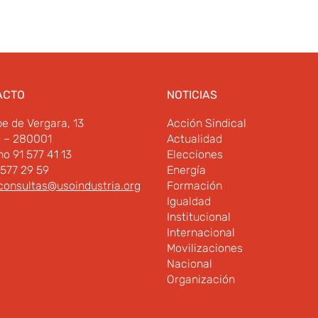
ACTO
NOTICIAS
pe de Vergara, 13
Acción Sindical
d – 280001
Actualidad
no 91 577 41 13
Elecciones
 577 29 59
Energía
consultas@usoindustria.org
Formación
Igualdad
Institucional
Internacional
Movilizaciones
Nacional
Organización