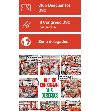
Club Descuentos
USO
III Congreso USO
industria
Zona delegados