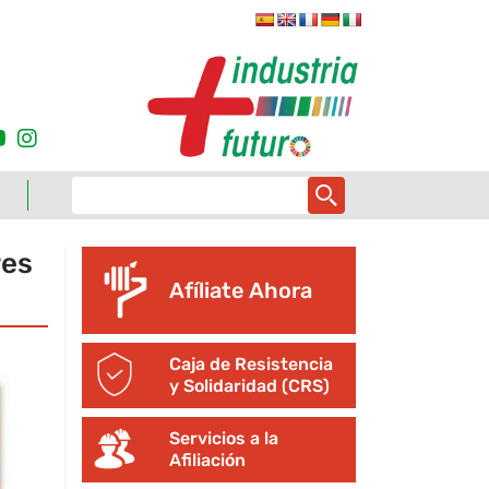
res
Afíliate Ahora
Caja de Resistencia
y Solidaridad (CRS)
Servicios a la
Afiliación