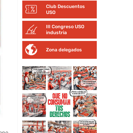
Club Descuentos
USO
III Congreso USO
industria
Zona delegados
leno