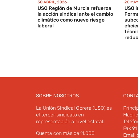
30 ABRIL, 2026
20 MAY
USO Región de Murcia refuerza
USO i
la acción sindical ante el cambio
Forma
climático como nuevo riesgo
subco
laboral
efici
técni
reducu
SOBRE NOSOTROS
CONT
La Unión Sindical Obrera (USO) es
Prínci
el tercer sindicato en
Madri
representación a nivel estatal.
Teléfo
Fax 91
Cuenta con más de 11.000
Email