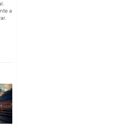
l.
ente a
ar.