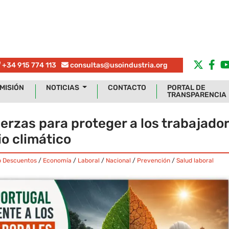
+34 915 774 113
consultas@usoindustria.org
MISIÓN
NOTICIAS
CONTACTO
PORTAL DE
TRANSPARENCIA
erzas para proteger a los trabajado
io climático
b Descuentos
/
Economía
/
Laboral
/
Nacional
/
Prevención
/
Salud laboral