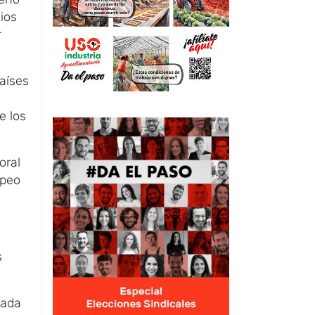
ios
r
aíses
e los
oral
opeo
s
gada