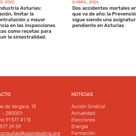
O, 2025
8 ABRIL, 2026
ndustria Asturias:
Dos accidentes mortales en
ción, limitar la
que va de año: la Prevenci
ntratación y mayor
sigue siendo una asignatur
encia en las inspecciones
pendiente en Asturias
cas como recetas para
ir la siniestralidad.
ACTO
NOTICIAS
pe de Vergara, 13
Acción Sindical
d – 280001
Actualidad
no 91 577 41 13
Elecciones
 577 29 59
Energía
consultas@usoindustria.org
Formación