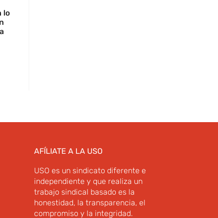
 lo
ón
a
AFÍLIATE A LA USO
USO es un sindicato diferente e
independiente y que realiza un
trabajo sindical basado es la
honestidad, la transparencia, el
compromiso y la integridad.