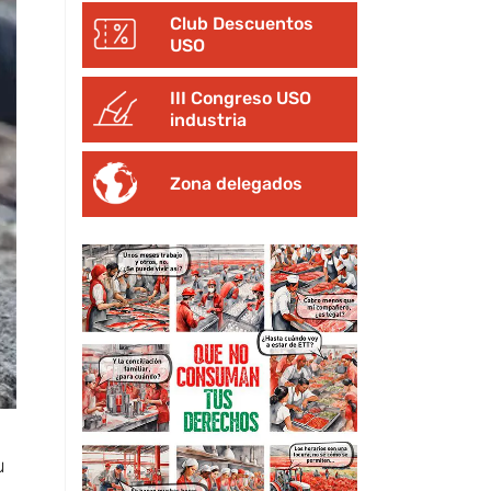
Club Descuentos
USO
III Congreso USO
industria
Zona delegados
u