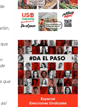
 de
arlón,
 que
en
 de
as que
 así