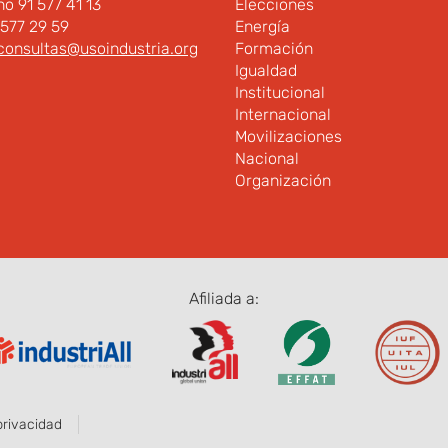
no 91 577 41 13
Elecciones
 577 29 59
Energía
consultas@usoindustria.org
Formación
Igualdad
Institucional
Internacional
Movilizaciones
Nacional
Organización
Afiliada a:
privacidad