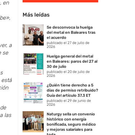
, en
Más leídas
ibe»,
Se desconvoca la huelga
del metal en Baleares tras
el acuerdo
publicado el 27 de julio de
er, a
2026
e se
Huelga general del metal
en Baleares: paros del 27 al
30 de julio
as
publicado el 20 de julio de
2026
 está
¿Quién tiene derecho a 5
ción
días de permiso retribuido?
Guía del artículo 37.3 ET
publicado el 29 de junio de
2026
 de
a las
Naturgy sella un convenio
histórico con energía
bonificada, seguro médico
y mejoras salariales para
toda ...