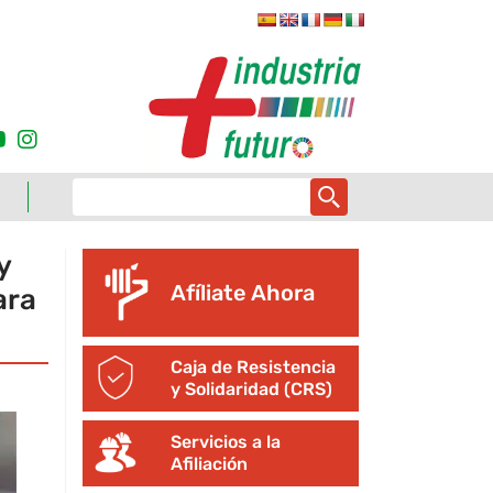
y
Afíliate Ahora
ara
Caja de Resistencia
y Solidaridad (CRS)
Servicios a la
Afiliación