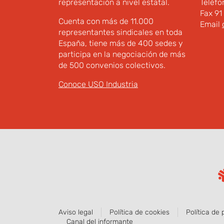
representación a nivel estatal.
Teléfo
Fax 91
Cuenta con más de 11.000
Email
representantes sindicales en toda
España, tiene más de 400 sedes y
participa en la negociación de más
de 500 convenios colectivos.
Conoce USO Industria
Aviso legal
Política de cookies
Política de 
Canal del informante