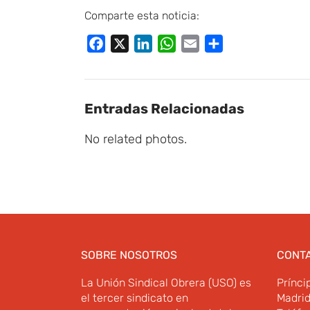
Comparte esta noticia:
Facebook
X
LinkedIn
WhatsApp
Email
Compartir
Entradas Relacionadas
No related photos.
SOBRE NOSOTROS
CONT
La Unión Sindical Obrera (USO) es
Prínci
el tercer sindicato en
Madri