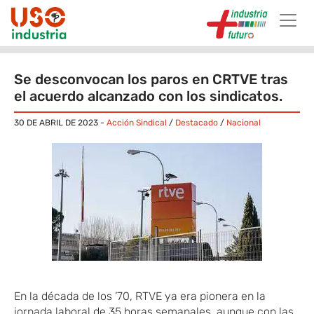
Skip to main content
Se desconvocan los paros en CRTVE tras
el acuerdo alcanzado con los sindicatos.
30 DE ABRIL DE 2023
-
Acción Sindical
/
Destacado
/
Nacional
En la década de los ’70, RTVE ya era pionera en la
jornada laboral de 35 horas semanales, aunque con las