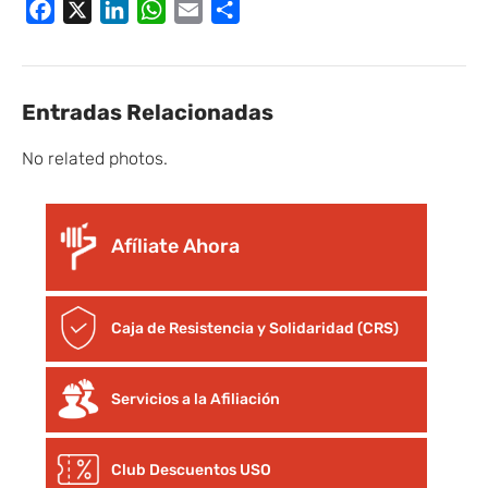
Facebook
X
LinkedIn
WhatsApp
Email
Compartir
Entradas Relacionadas
No related photos.
Afíliate Ahora
Caja de Resistencia y Solidaridad (CRS)
Servicios a la Afiliación
Club Descuentos
USO