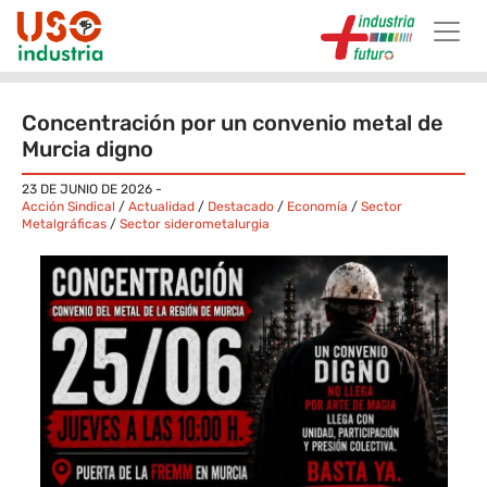
Skip to main content
Concentración por un convenio metal de
Murcia digno
23 DE JUNIO DE 2026
-
Acción Sindical
/
Actualidad
/
Destacado
/
Economía
/
Sector
Metalgráficas
/
Sector siderometalurgia