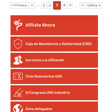
« Primera
«
...
5
6
7
8
9
...
»
Última »
Afíliate Ahora
Caja de Resistencia y Solidaridad (CRS)
Servicios a la Afiliación
Club Descuentos
USO
III Congreso USO industria
Zona delegados