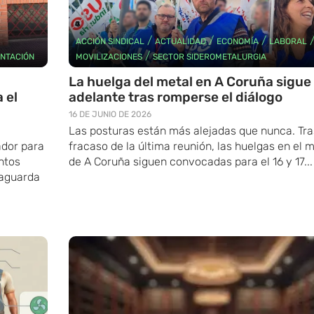
/
/
/
ACCIÓN SINDICAL
ACTUALIDAD
ECONOMÍA
LABORAL
/
NTACIÓN
MOVILIZACIONES
SECTOR SIDEROMETALURGIA
La huelga del metal en A Coruña sigue
 el
adelante tras romperse el diálogo
16 DE JUNIO DE 2026
Las posturas están más alejadas que nunca. Tra
ador para
fracaso de la última reunión, las huelgas en el 
ntos
de A Coruña siguen convocadas para el 16 y 17...
vaguarda