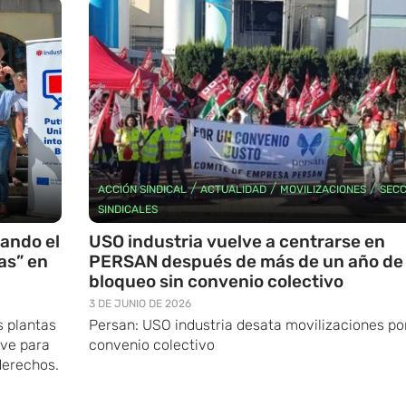
/
/
/
ACCIÓN SINDICAL
ACTUALIDAD
MOVILIZACIONES
SECC
SINDICALES
tando el
USO industria vuelve a centrarse en
as” en
PERSAN después de más de un año de
bloqueo sin convenio colectivo
3 DE JUNIO DE 2026
s plantas
Persan: USO industria desata movilizaciones por
ave para
convenio colectivo
derechos.