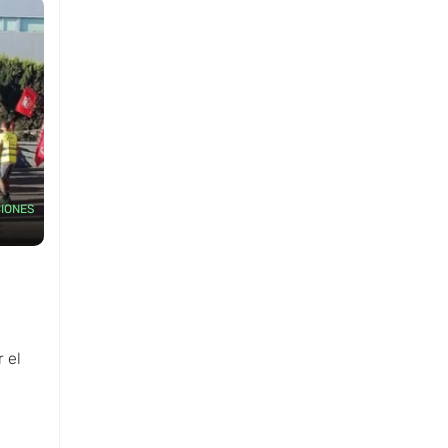
IONES
 el