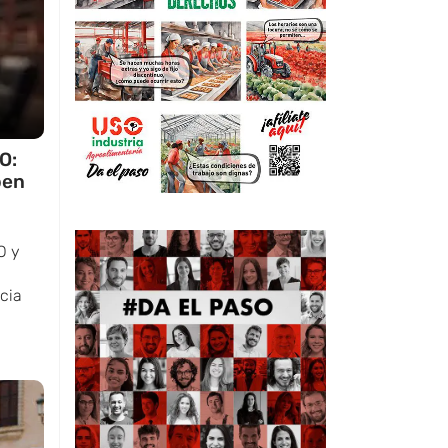
O:
ben
O y
cia