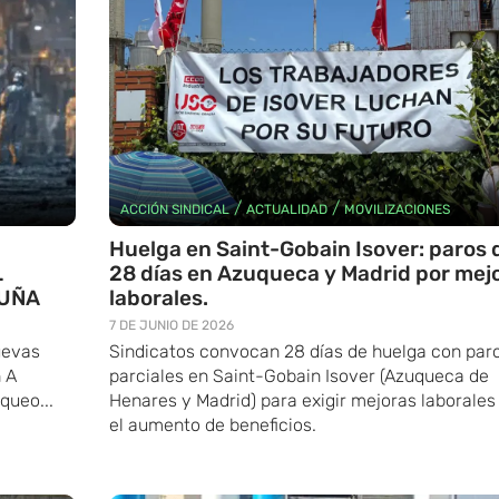
/
/
ACCIÓN SINDICAL
ACTUALIDAD
MOVILIZACIONES
Huelga en Saint-Gobain Isover: paros 
L
28 días en Azuqueca y Madrid por mej
RUÑA
laborales.
7 DE JUNIO DE 2026
uevas
Sindicatos convocan 28 días de huelga con par
n A
parciales en Saint-Gobain Isover (Azuqueca de
oqueo...
Henares y Madrid) para exigir mejoras laborales
el aumento de beneficios.