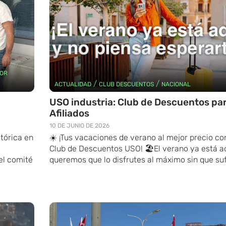
OR
/
/
ACTUALIDAD
CLUB DESCUENTOS
NACIONAL
USO industria: Club de Descuentos pa
Afiliados
10 DE JUNIO DE 2026
stórica en
☀️ ¡Tus vacaciones de verano al mejor precio con
Club de Descuentos USO! 🏖️El verano ya está a
el comité
queremos que lo disfrutes al máximo sin que sufr