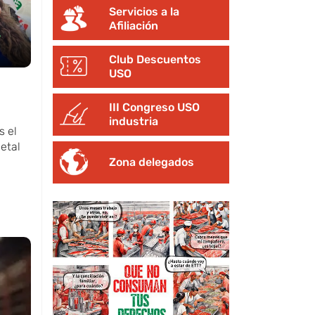
Servicios a la
Afiliación
/
Club Descuentos
USO
III Congreso USO
industria
s el
metal
Zona delegados