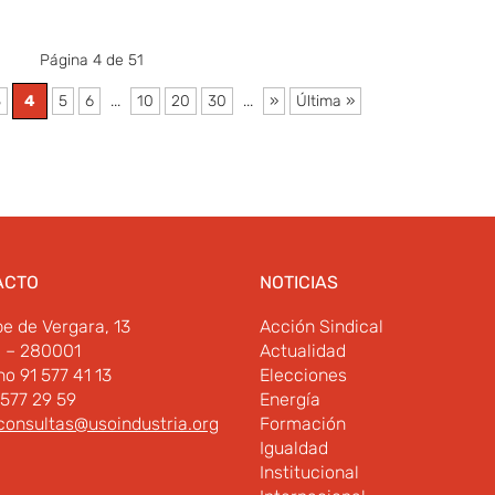
Página 4 de 51
3
4
5
6
...
10
20
30
...
»
Última »
ACTO
NOTICIAS
pe de Vergara, 13
Acción Sindical
d – 280001
Actualidad
no 91 577 41 13
Elecciones
 577 29 59
Energía
consultas@usoindustria.org
Formación
Igualdad
Institucional