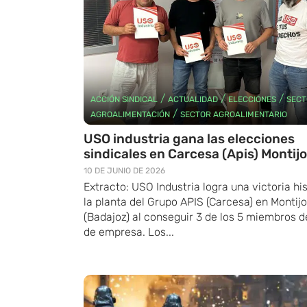
/
/
/
ACCIÓN SINDICAL
ACTUALIDAD
ELECCIONES
SECT
/
AGROALIMENTACIÓN
SECTOR AGROALIMENTARIO
USO industria gana las elecciones
sindicales en Carcesa (Apis) Montijo
10 DE JUNIO DE 2026
Extracto: USO Industria logra una victoria hi
la planta del Grupo APIS (Carcesa) en Montijo
(Badajoz) al conseguir 3 de los 5 miembros d
de empresa. Los...