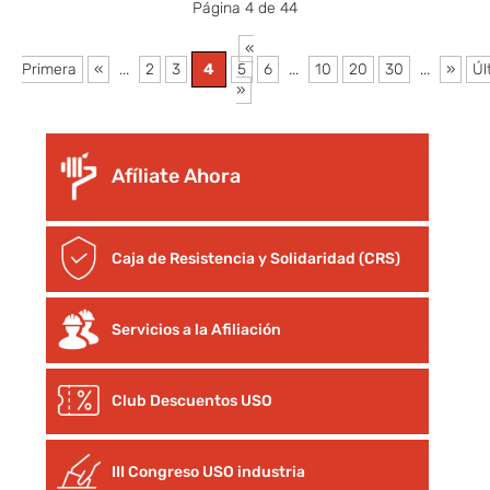
Página 4 de 44
«
Primera
«
...
2
3
4
5
6
...
10
20
30
...
»
Úl
»
Afíliate Ahora
Caja de Resistencia y Solidaridad (CRS)
Servicios a la Afiliación
Club Descuentos
USO
III Congreso USO industria