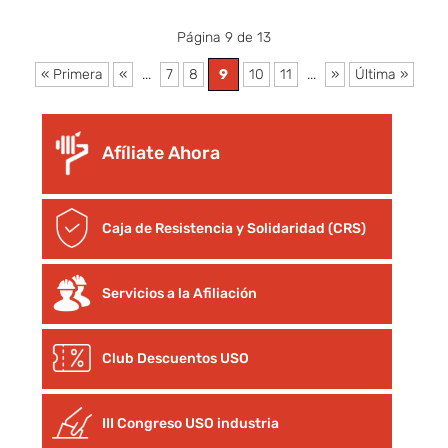
Página 9 de 13
« Primera
«
...
7
8
9
10
11
...
»
Última »
Afíliate Ahora
Caja de Resistencia y Solidaridad (CRS)
Servicios a la Afiliación
Club Descuentos
USO
III Congreso USO industria