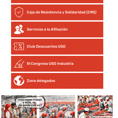
Caja de Resistencia y Solidaridad (CRS)
Servicios a la Afiliación
Club Descuentos
USO
III Congreso USO industria
Zona delegados