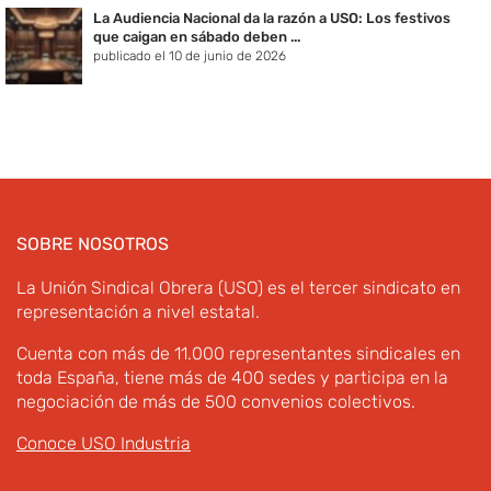
La Audiencia Nacional da la razón a USO: Los festivos
que caigan en sábado deben ...
publicado el 10 de junio de 2026
SOBRE NOSOTROS
La Unión Sindical Obrera (USO) es el tercer sindicato en
representación a nivel estatal.
Cuenta con más de 11.000 representantes sindicales en
toda España, tiene más de 400 sedes y participa en la
negociación de más de 500 convenios colectivos.
Conoce USO Industria