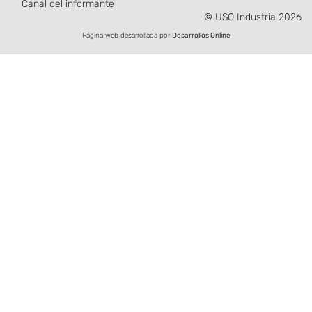
Canal del informante
© USO Industria 2026
Página web desarrollada por
Desarrollos Online