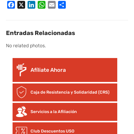
Facebook
X
LinkedIn
WhatsApp
Email
Compartir
Entradas Relacionadas
No related photos.
Afíliate Ahora
Caja de Resistencia y Solidaridad (CRS)
Servicios a la Afiliación
Club Descuentos
USO