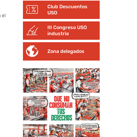
Club Descuentos
USO
 el
III Congreso USO
industria
Zona delegados