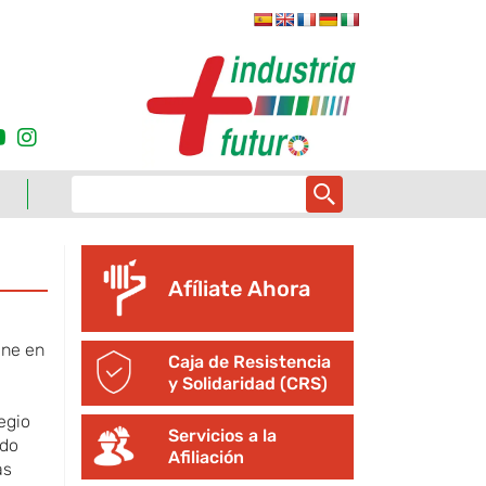
Afíliate Ahora
ene en
Caja de Resistencia
y Solidaridad (CRS)
egio
Servicios a la
ado
Afiliación
as