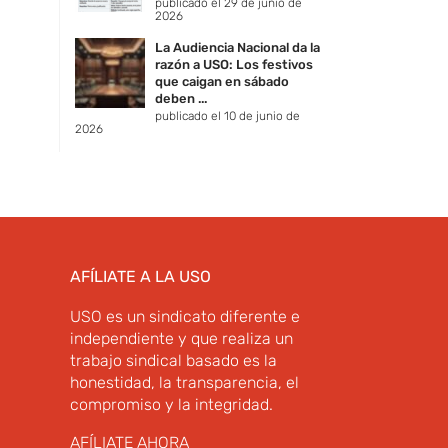
publicado el 29 de junio de
2026
La Audiencia Nacional da la
razón a USO: Los festivos
que caigan en sábado
deben ...
publicado el 10 de junio de
2026
AFÍLIATE A LA USO
USO es un sindicato diferente e
independiente y que realiza un
trabajo sindical basado es la
honestidad, la transparencia, el
compromiso y la integridad.
AFÍLIATE AHORA