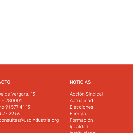
ACTO
NOTICIAS
pe de Vergara, 13
Acción Sindical
d – 280001
Actualidad
no 91 577 41 13
Elecciones
 577 29 59
Energía
consultas@usoindustria.org
Formación
Igualdad