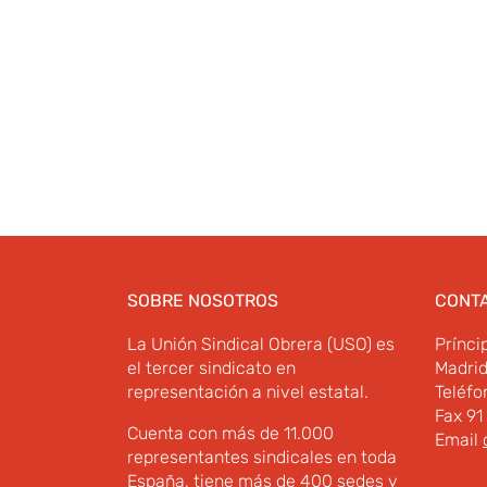
SOBRE NOSOTROS
CONT
La Unión Sindical Obrera (USO) es
Prínci
el tercer sindicato en
Madri
representación a nivel estatal.
Teléfo
Fax 91
Cuenta con más de 11.000
Email
representantes sindicales en toda
España, tiene más de 400 sedes y