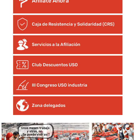
Afíliate Ahora
Caja de Resistencia y Solidaridad (CRS)
Servicios a la Afiliación
Club Descuentos
USO
III Congreso USO industria
Zona delegados