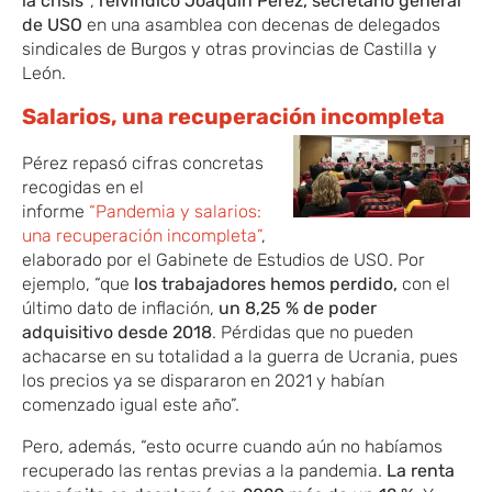
la crisis”
,
reivindicó Joaquín Pérez, secretario general
de USO
en una asamblea con decenas de delegados
sindicales de Burgos y otras provincias de Castilla y
León.
Salarios, una recuperación incompleta
Pérez repasó cifras concretas
recogidas en el
informe
“Pandemia y salarios:
una recuperación incompleta”
,
elaborado por el Gabinete de Estudios de USO. Por
ejemplo, “que
los trabajadores hemos perdido,
con el
último dato de inflación,
un 8,25 % de poder
adquisitivo desde 2018
. Pérdidas que no pueden
achacarse en su totalidad a la guerra de Ucrania, pues
los precios ya se dispararon en 2021 y habían
comenzado igual este año”.
Pero, además, “esto ocurre cuando aún no habíamos
recuperado las rentas previas a la pandemia.
La renta