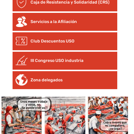
Caja de Resistencia y Solidaridad (CRS)
Servicios a la Afiliación
Club Descuentos
USO
III Congreso USO industria
Zona delegados