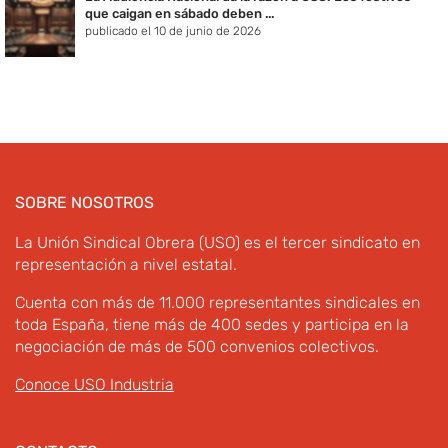
que caigan en sábado deben ...
publicado el 10 de junio de 2026
SOBRE NOSOTROS
La Unión Sindical Obrera (USO) es el tercer sindicato en
representación a nivel estatal.
Cuenta con más de 11.000 representantes sindicales en
toda España, tiene más de 400 sedes y participa en la
negociación de más de 500 convenios colectivos.
Conoce USO Industria