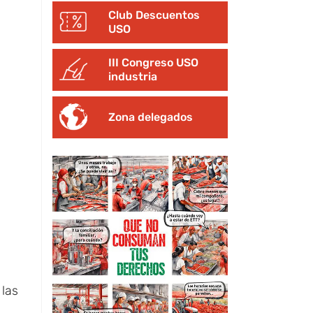
Club Descuentos
USO
III Congreso USO
industria
Zona delegados
 las