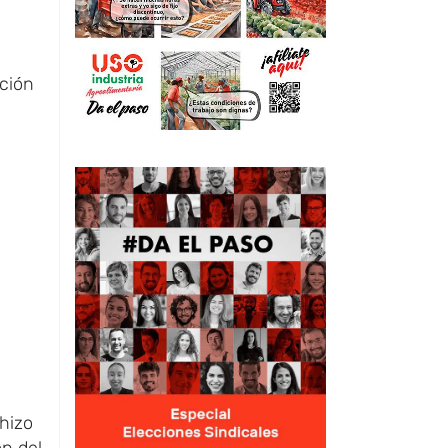
ación
 hizo
ón del