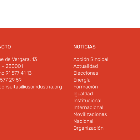
ACTO
NOTICIAS
pe de Vergara, 13
Acción Sindical
d – 280001
Actualidad
no 91 577 41 13
Elecciones
 577 29 59
Energía
consultas@usoindustria.org
Formación
Igualdad
Institucional
Internacional
Movilizaciones
Nacional
Organización