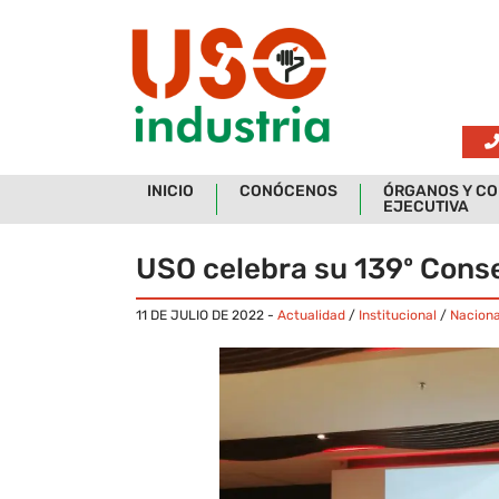
Skip to main content
INICIO
CONÓCENOS
ÓRGANOS Y CO
EJECUTIVA
USO celebra su 139º Cons
11 DE JULIO DE 2022
-
Actualidad
/
Institucional
/
Naciona