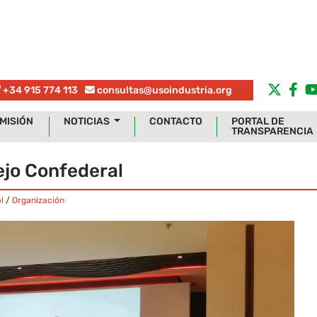
+34 915 774 113
consultas@usoindustria.org
MISIÓN
NOTICIAS
CONTACTO
PORTAL DE
TRANSPARENCIA
ejo Confederal
l
/
Organización