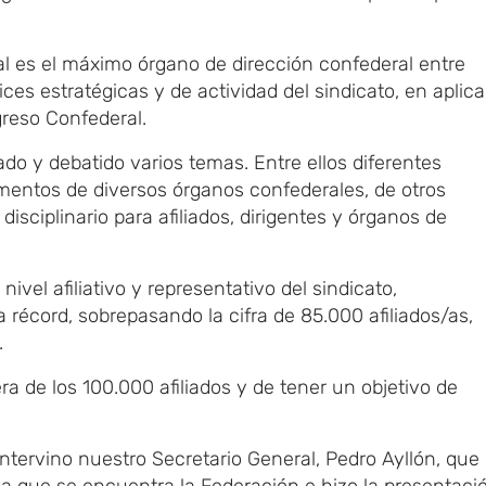
l es el máximo órgano de dirección confederal entre
ices estratégicas y de actividad del sindicato, en aplic
greso Confederal.
do y debatido varios temas. Entre ellos diferentes
mentos de diversos órganos confederales, de otros
isciplinario para afiliados, dirigentes y órganos de
ivel afiliativo y representativo del sindicato,
récord, sobrepasando la cifra de 85.000 afiliados/as,
.
rera de los 100.000 afiliados y de tener un objetivo de
intervino nuestro Secretario General, Pedro Ayllón, que
 la que se encuentra la Federación e hizo la presentaci