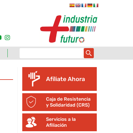
Afíliate Ahora
Caja de Resistencia
y Solidaridad (CRS)
Servicios a la
Afiliación