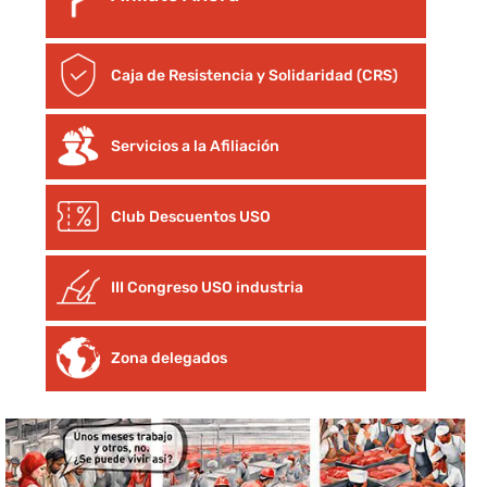
Caja de Resistencia y Solidaridad (CRS)
Servicios a la Afiliación
Club Descuentos
USO
III Congreso USO industria
Zona delegados