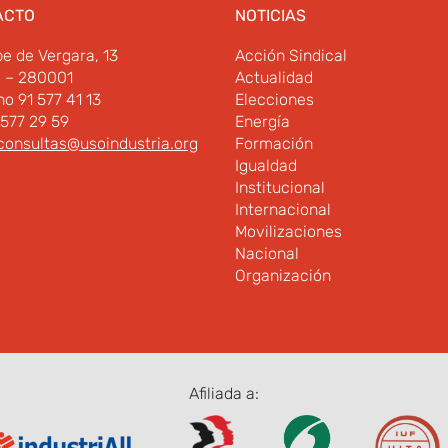
ACTO
NOTICIAS
pe de Vergara, 13
Acción Sindical
d – 280001
Actualidad
no 91 577 41 13
Elecciones
 577 29 59
Energía
consultas@usoindustria.org
Formación
Igualdad
Institucional
Internacional
Movilizaciones
Nacional
Organización
Afiliada a: