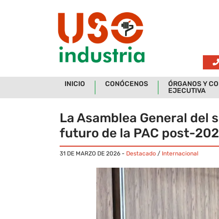
Skip to main content
INICIO
CONÓCENOS
ÓRGANOS Y CO
EJECUTIVA
La Asamblea General del s
futuro de la PAC post-20
31 DE MARZO DE 2026
-
Destacado
/
Internacional