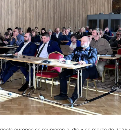
rícola europeo se reuni
​eron
el día 5 de marzo de 2026 