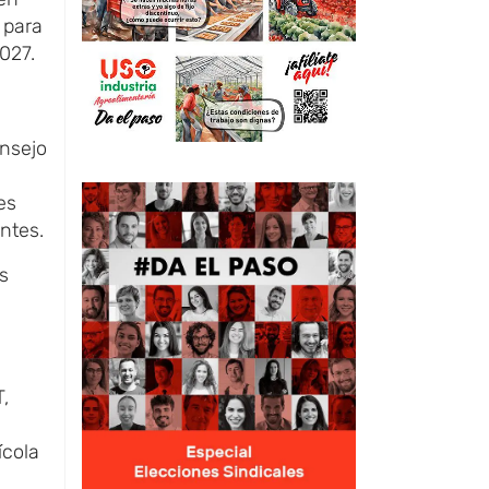
 para
2027.
onsejo
es
ntes.
s
,
ícola