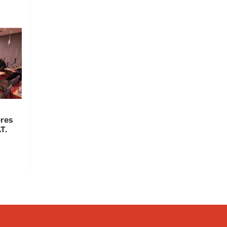
eres
T.