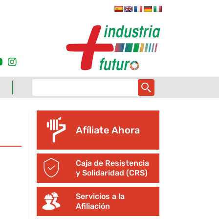
Afíliate Ahora
Caja de Resistencia
y Solidaridad (CRS)
Servicios a la
Afiliación