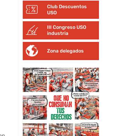
Club Descuentos
USO
III Congreso USO
industria
Zona delegados
en