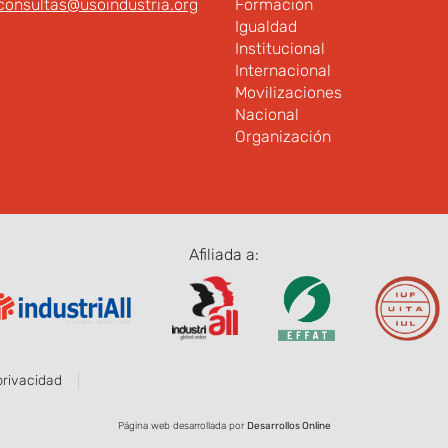
consultas@usoindustria.org
Formación
Igualdad
Institucional
Internacional
Movilizaciones
Nacional
Organización
Afiliada a:
privacidad
Página web desarrollada por
Desarrollos Online