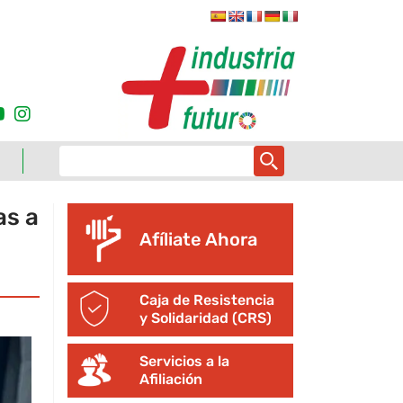
as a
Afíliate Ahora
Caja de Resistencia
y Solidaridad (CRS)
Servicios a la
Afiliación