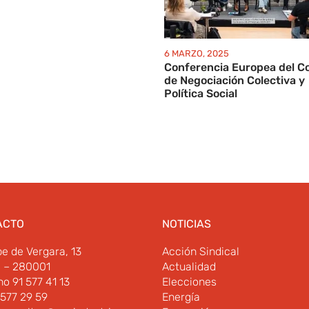
6 MARZO, 2025
Conferencia Europea del C
de Negociación Colectiva y
Política Social
ACTO
NOTICIAS
pe de Vergara, 13
Acción Sindical
d – 280001
Actualidad
no 91 577 41 13
Elecciones
 577 29 59
Energía