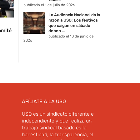
publicado el 1 de julio de 2026
La Audiencia Nacional da la
razón a USO: Los festivos
que caigan en sábado
omité
deben ...
publicado el 10 de junio de
2026
AFÍLIATE A LA USO
USO es un sindicato diferente e
independiente y que realiza un
trabajo sindical basado es la
honestidad, la transparencia, el