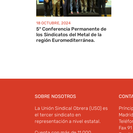
18 OCTUBRE, 2024
5ª Conferencia Permanente de
los Sindicatos del Metal de la
región Euromediterránea.
SOBRE NOSOTROS
CONT
La Unión Sindical Obrera (USO) es
Prínci
el tercer sindicato en
Madri
representación a nivel estatal.
Teléfo
Fax 91
Cuenta con más de 11.000