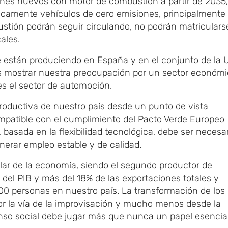
ches nuevos con motor de combustión a partir de 2035,
nicamente vehículos de cero emisiones, principalmente
stión podrán seguir circulando, no podrán matriculars
ales.
e están produciendo en España y en el conjunto de la 
 mostrar nuestra preocupación por un sector económ
es el sector de automoción.
 productiva de nuestro país desde un punto de vista
patible con el cumplimiento del Pacto Verde Europeo
 basada en la flexibilidad tecnológica, debe ser necesa
nerar empleo estable y de calidad.
lar de la economía, siendo el segundo productor de
del PIB y más del 18% de las exportaciones totales y
00 personas en nuestro país. La transformación de los
or la vía de la improvisación y mucho menos desde la
so social debe jugar más que nunca un papel esencial