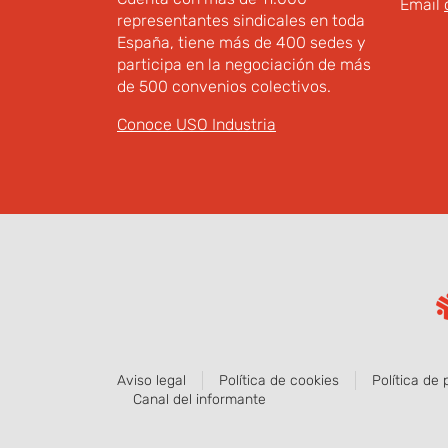
Email
representantes sindicales en toda
España, tiene más de 400 sedes y
participa en la negociación de más
de 500 convenios colectivos.
Conoce USO Industria
Aviso legal
Política de cookies
Política de 
Canal del informante