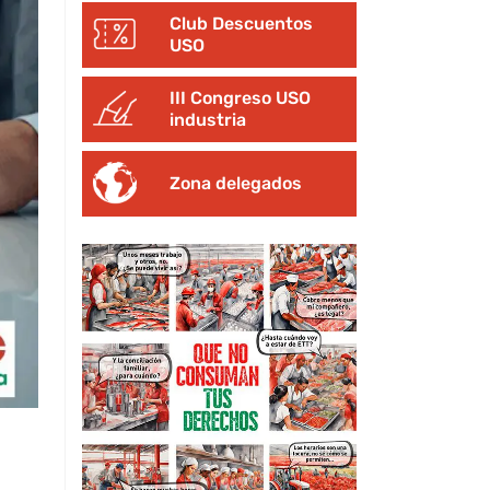
Club Descuentos
USO
III Congreso USO
industria
Zona delegados