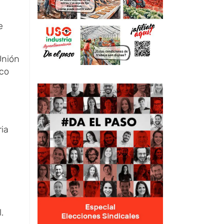
e
Unión
ico
ria
.