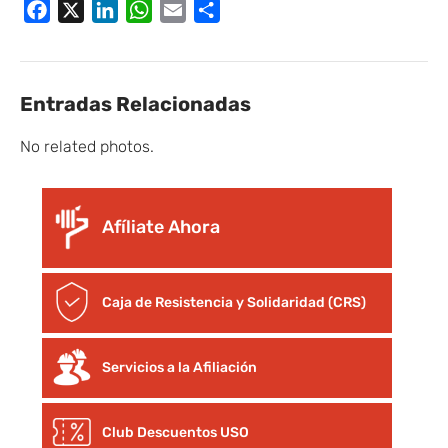
Facebook
X
LinkedIn
WhatsApp
Email
Compartir
Entradas Relacionadas
No related photos.
Afíliate Ahora
Caja de Resistencia y Solidaridad (CRS)
Servicios a la Afiliación
Club Descuentos
USO