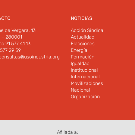
ACTO
NOTICIAS
pe de Vergara, 13
Acción Sindical
d – 280001
Actualidad
no 91 577 41 13
Elecciones
 577 29 59
Energía
consultas@usoindustria.org
Formación
Igualdad
Institucional
Internacional
Movilizaciones
Nacional
Organización
Afiliada a: