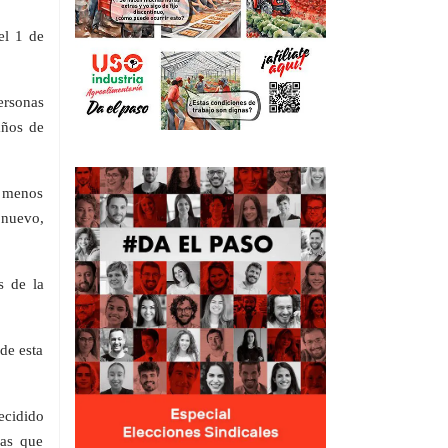
l 1 de
ersonas
años de
n menos
 nuevo,
s de la
de esta
ecidido
mas que