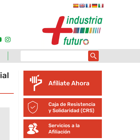
ial
Afíliate Ahora
Caja de Resistencia
y Solidaridad (CRS)
Servicios a la
Afiliación