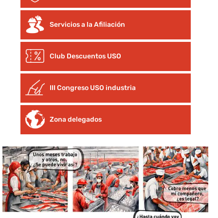
Servicios a la Afiliación
Club Descuentos
USO
III Congreso USO industria
Zona delegados