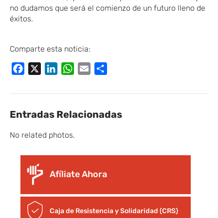
no dudamos que será el comienzo de un futuro lleno de
éxitos.
Comparte esta noticia:
Facebook
X
LinkedIn
WhatsApp
Email
Compartir
Entradas Relacionadas
No related photos.
Afíliate Ahora
Caja de Resistencia y Solidaridad (CRS)