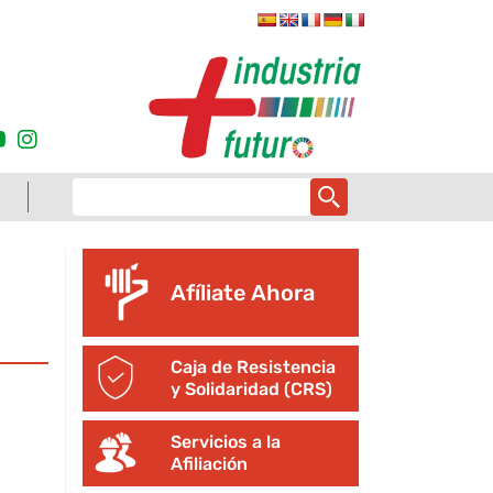
Afíliate Ahora
Caja de Resistencia
y Solidaridad (CRS)
Servicios a la
Afiliación