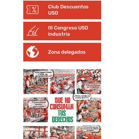
Club Descuentos
USO
III Congreso USO
industria
Zona delegados