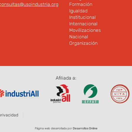
consultas@usoindustria.org
Formación
Igualdad
Institucional
Internacional
Movilizaciones
Nacional
Organización
Afiliada a:
privacidad
Página web desarrollada por
Desarrollos Online