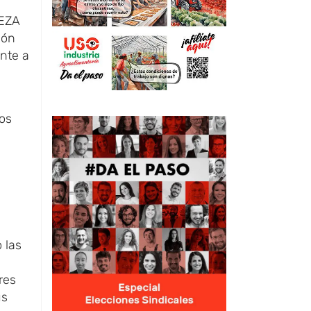
 EZA
ión
nte a
tos
 las
res
us