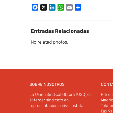
Facebook
X
LinkedIn
WhatsApp
Email
Compartir
Entradas Relacionadas
No related photos.
SOBRE NOSOTROS
CONT
La Unión Sindical Obrera (USO) es
Prínci
el tercer sindicato en
Madri
representación a nivel estatal.
Teléfo
Fax 91