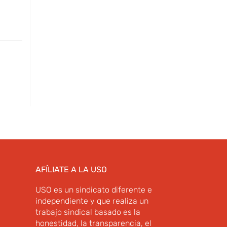
AFÍLIATE A LA USO
USO es un sindicato diferente e
independiente y que realiza un
trabajo sindical basado es la
honestidad, la transparencia, el