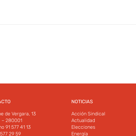
ACTO
NOTICIAS
pe de Vergara, 13
Acción Sindical
d – 280001
Actualidad
no 91 577 41 13
Elecciones
 577 29 59
Energía