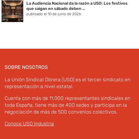
La Audiencia Nacional da la razón a USO: Los festivos
que caigan en sábado deben ...
publicado el 10 de junio de 2026
SOBRE NOSOTROS
La Unión Sindical Obrera (USO) es el tercer sindicato en
representación a nivel estatal.
Cuenta con más de 11.000 representantes sindicales en
toda España, tiene más de 400 sedes y participa en la
negociación de más de 500 convenios colectivos.
Conoce USO Industria