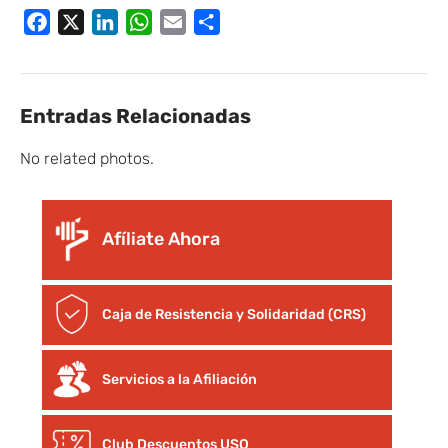
Facebook
X
LinkedIn
WhatsApp
Email
Compartir
Entradas Relacionadas
No related photos.
Afíliate Ahora
Caja de Resistencia y Solidaridad (CRS)
Servicios a la Afiliación
Club Descuentos
USO