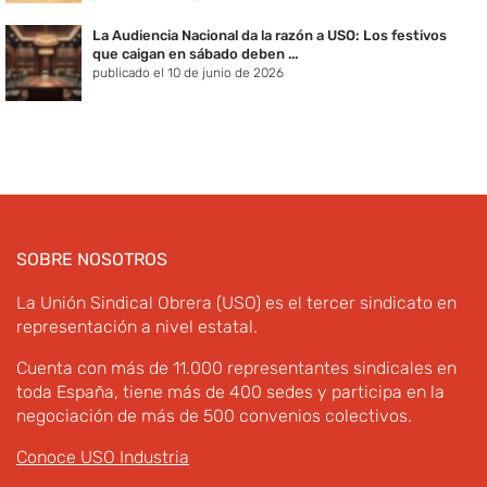
La Audiencia Nacional da la razón a USO: Los festivos
que caigan en sábado deben ...
publicado el 10 de junio de 2026
SOBRE NOSOTROS
La Unión Sindical Obrera (USO) es el tercer sindicato en
representación a nivel estatal.
Cuenta con más de 11.000 representantes sindicales en
toda España, tiene más de 400 sedes y participa en la
negociación de más de 500 convenios colectivos.
Conoce USO Industria