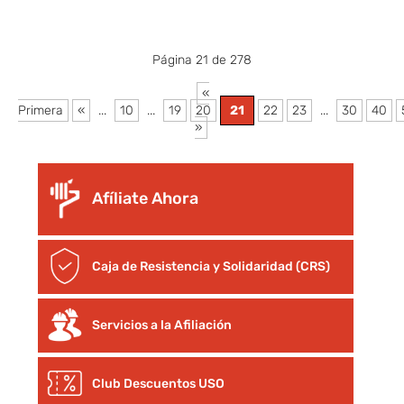
Página 21 de 278
«
Primera
«
...
10
...
19
20
21
22
23
...
30
40
»
Afíliate Ahora
Caja de Resistencia y Solidaridad (CRS)
Servicios a la Afiliación
Club Descuentos
USO