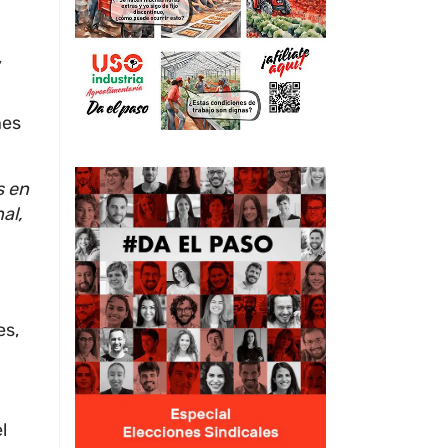
,
nes
s en
al,
es,
l