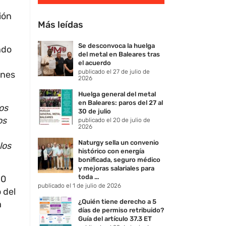
ión
Más leídas
Se desconvoca la huelga
ndo
del metal en Baleares tras
el acuerdo
publicado el 27 de julio de
ones
2026
Huelga general del metal
en Baleares: paros del 27 al
os
30 de julio
os
publicado el 20 de julio de
2026
Naturgy sella un convenio
 los
histórico con energía
bonificada, seguro médico
y mejoras salariales para
toda ...
.0
publicado el 1 de julio de 2026
 del
¿Quién tiene derecho a 5
a
días de permiso retribuido?
Guía del artículo 37.3 ET