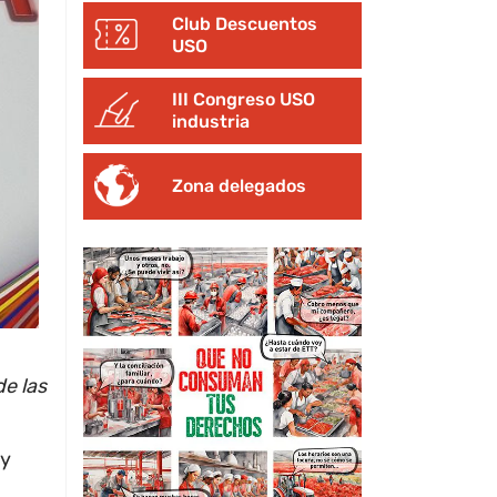
Club Descuentos
USO
III Congreso USO
industria
Zona delegados
e las
 y