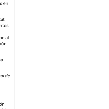
is en
cit
antes
ocial
 aún
na
al de
ón,