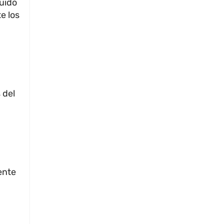
guido
e los
 del
ente