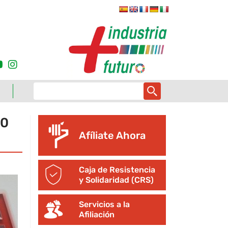
.0
Afíliate Ahora
Caja de Resistencia
y Solidaridad (CRS)
Servicios a la
Afiliación