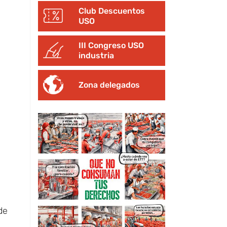
Club Descuentos
USO
III Congreso USO
industria
Zona delegados
de