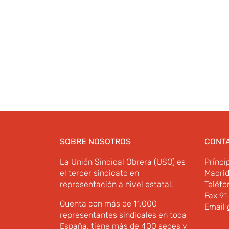
SOBRE NOSOTROS
CONT
La Unión Sindical Obrera (USO) es
Prínci
el tercer sindicato en
Madri
representación a nivel estatal.
Teléfo
Fax 91
Cuenta con más de 11.000
Email
representantes sindicales en toda
España, tiene más de 400 sedes y