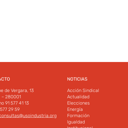
ACTO
NOTICIAS
pe de Vergara, 13
Acción Sindical
d – 280001
Actualidad
no 91 577 41 13
Elecciones
 577 29 59
Energía
consultas@usoindustria.org
Formación
Igualdad