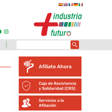
Afíliate Ahora
Caja de Resistencia
y Solidaridad (CRS)
Servicios a la
Afiliación