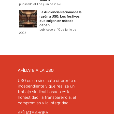
publicado el 1 de julio de 2026
La Audiencia Nacional da la
razón a USO: Los festivos
que caigan en sábado
deben ...
publicado el 10 de junio de
2026
AFÍLIATE A LA USO
USO es un sindicato diferente e
independiente y que realiza un
trabajo sindical basado es la
honestidad, la transparencia, el
compromiso y la integridad.
AFÍLIATE AHORA