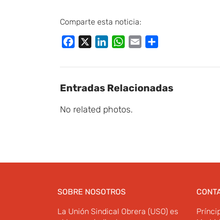
Comparte esta noticia:
Facebook
X
LinkedIn
WhatsApp
Email
Compartir
Entradas Relacionadas
No related photos.
SOBRE NOSOTROS
CONT
La Unión Sindical Obrera (USO) es
Prínci