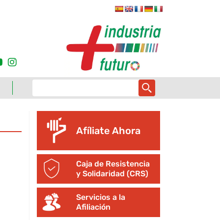
Afíliate Ahora
Caja de Resistencia
y Solidaridad (CRS)
Servicios a la
Afiliación