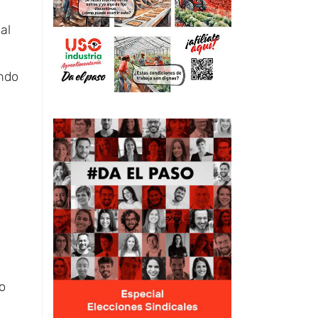
al
endo
o