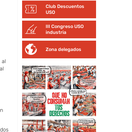
Club Descuentos
USO
III Congreso USO
industria
Zona delegados
 al
al
en
ados