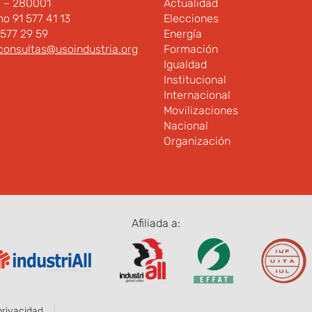
d – 280001
Actualidad
no 91 577 41 13
Elecciones
 577 29 59
Energía
consultas@usoindustria.org
Formación
Igualdad
Institucional
Internacional
Movilizaciones
Nacional
Organización
Afiliada a:
privacidad