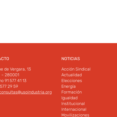
ACTO
NOTICIAS
pe de Vergara, 13
Acción Sindical
d – 280001
Actualidad
no 91 577 41 13
Elecciones
 577 29 59
Energía
consultas@usoindustria.org
Formación
Igualdad
Institucional
Internacional
Movilizaciones