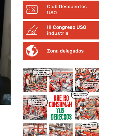
Club Descuentos
USO
III Congreso USO
industria
Zona delegados