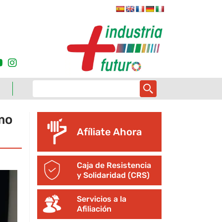
mo
Afíliate Ahora
Caja de Resistencia
y Solidaridad (CRS)
Servicios a la
Afiliación