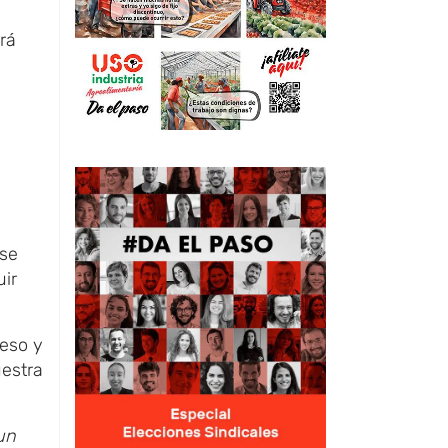
rá
 se
ir
reso y
uestra
un