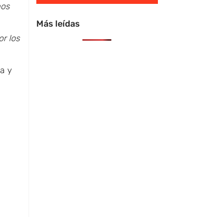
mos
Más leídas
or los
va y