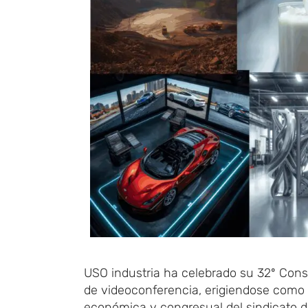
USO
​i
ndustria
​ ha celebrado
su 32º Conse
de
videoconferencia,
erigiendose como
económica y congresual del sindicato d