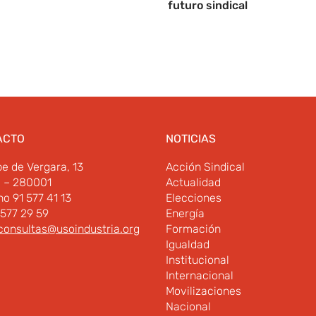
futuro sindical
ACTO
NOTICIAS
pe de Vergara, 13
Acción Sindical
d – 280001
Actualidad
no 91 577 41 13
Elecciones
 577 29 59
Energía
consultas@usoindustria.org
Formación
Igualdad
Institucional
Internacional
Movilizaciones
Nacional