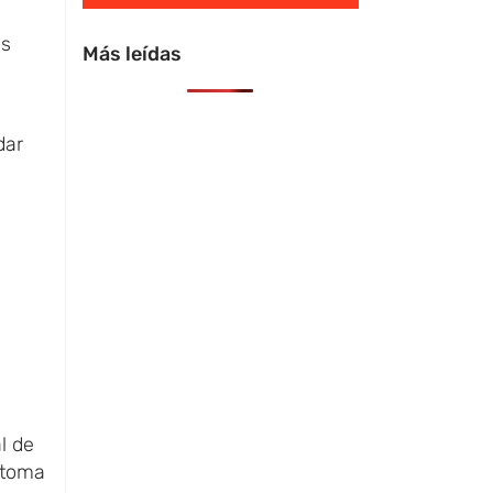
es
Más leídas
dar
l de
 toma