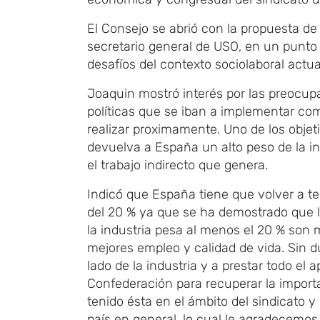
El Consejo se abri
​ó
con la propuesta de
secretario general de USO, en un punto d
desafíos del contexto sociolaboral actua
​Joaquin mostró
​interés por
las preocup
políticas que
​ se iban a implementar
como
realizar proximamente.
Uno de los objet
devuelva a España un alto peso de la in
el trabajo indirecto que genera.
Indicó que
España tiene que volver a te
del 20 %
​ ya que
se ha demostrado que 
la industria pesa al menos el 20 % son 
mejores empleo y calidad de vida
​. Sin 
lado de la industria y a prestar todo el 
Confederación para recuperar la impor
tenido ésta en el ámbito del sindicato y
país en general, lo cual le agradecemos