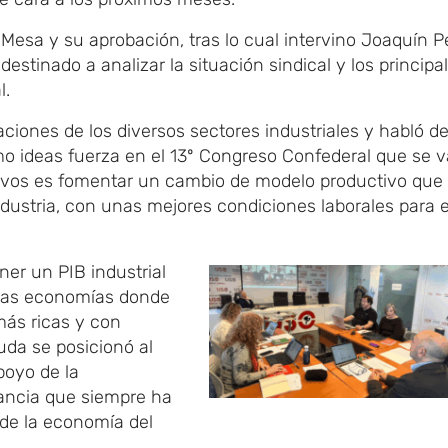
 Mesa
​ y su aprobación, tras lo cual intervino
Joaquín Pé
estinado a analizar la situación sindical y los principa
l.
aciones de los
​ diversos sectores
industriales y habl
​ó
de
 ideas fuerza en el 13
​º
Congreso Confederal
​que se v
ivos es
fomentar un cambio de modelo productivo que
dustria, con unas mejores condiciones laborales para e
ner un PIB industrial
las economías donde
más ricas y con
duda se posicionó al
apoyo de la
tancia que siempre ha
 de la economía del
.