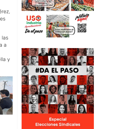
rez,
les
 las
a a
lla y