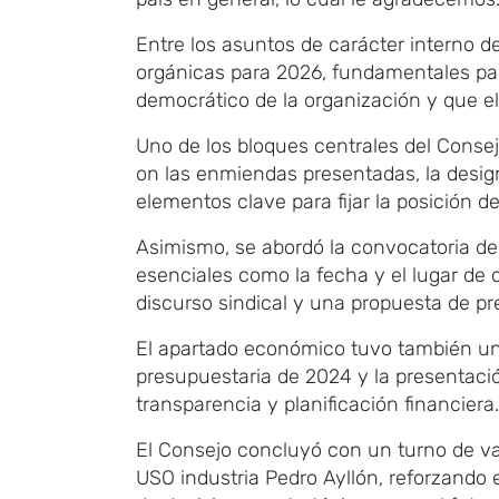
Entre los asuntos de carácter interno
​ 
orgánicas para 2026, fundamentales par
democrático de la organización
​ y que 
Uno de los bloques centrales del Conse
on
las enmiendas presentadas, la design
elementos clave para fijar la posición 
Asimismo, se
​abordó
la convocatoria d
esenciales como la fecha y el lugar de 
discurso sindical y una propuesta de pr
El apartado económico t
​uvo
también un 
presupuestaria de 2024 y la presentació
transparencia y planificación financiera.
El Consejo conclu
​yó
con un turno de va
USO
​i
ndustria
​
Pedro Ayllón,
​ reforzando