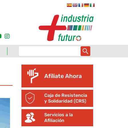
Afíliate Ahora
Caja de Resistencia
y Solidaridad (CRS)
Servicios a la
Afiliación