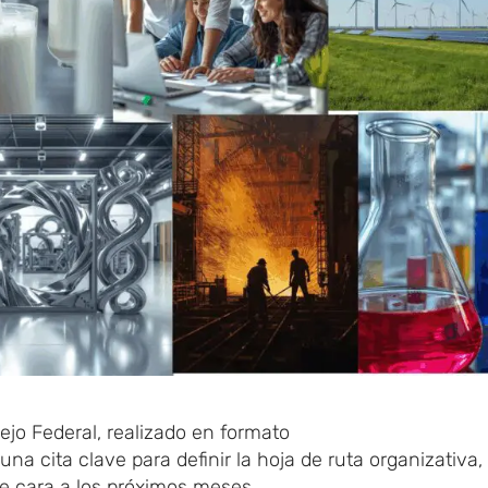
jo Federal,
​ realizado
en
format
​o
 una
cita clave para definir la hoja de ruta organizativa,
e cara a los próximos
​meses.