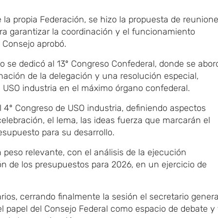
de la propia Federación
,
​se hizo
la propuesta de reunion
a garantizar la coordinación y el funcionamiento
el Consejo aprobó.
jo
​se dedicó
al 13º Congreso Confederal, donde se abor
ación de la delegación y una resolución especial,
de USO
​i
ndustria en el máximo órgano confederal.
el 4º Congreso de USO
​i
ndustria, definiendo aspectos
celebración, el lema, las ideas fuerza que marcarán el
esupuesto para su desarrollo.
peso relevante, con el análisis de la ejecución
n de los presupuestos para 2026, en un ejercicio de
rios,
​cerrando finalmente la sesión el
secretario genera
el papel del Consejo Federal como espacio de debate y