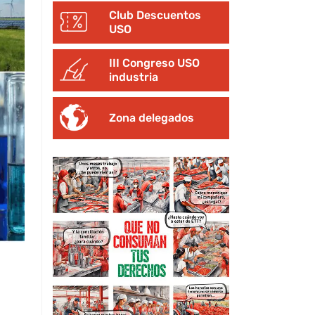
Club Descuentos
USO
III Congreso USO
industria
Zona delegados