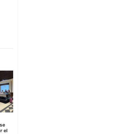
 se
r el