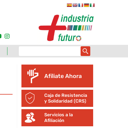
Afíliate Ahora
Caja de Resistencia
y Solidaridad (CRS)
Servicios a la
Afiliación