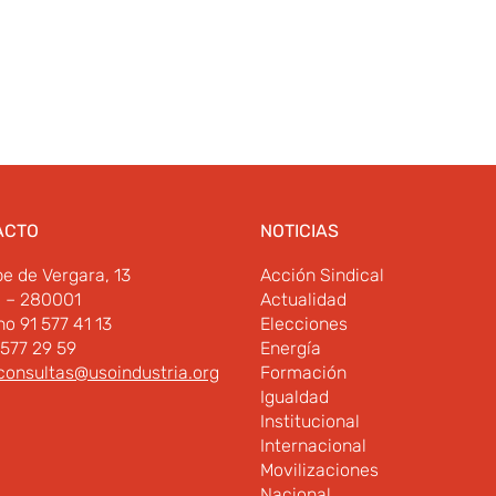
ACTO
NOTICIAS
pe de Vergara, 13
Acción Sindical
d – 280001
Actualidad
no 91 577 41 13
Elecciones
 577 29 59
Energía
consultas@usoindustria.org
Formación
Igualdad
Institucional
Internacional
Movilizaciones
Nacional