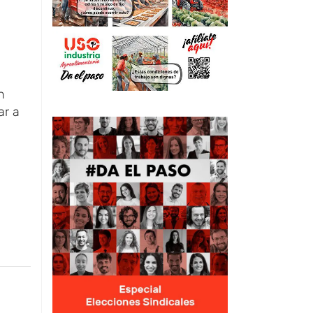
n
ar a