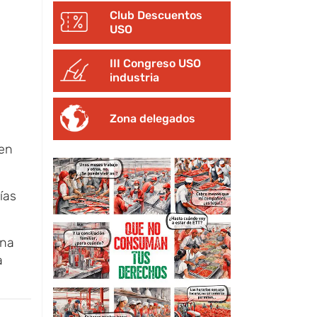
Club Descuentos
USO
III Congreso USO
industria
Zona delegados
 en
ías
una
a