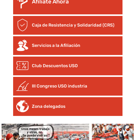
Afíliate Ahora
Caja de Resistencia y Solidaridad (CRS)
Servicios a la Afiliación
Club Descuentos
USO
III Congreso USO industria
Zona delegados