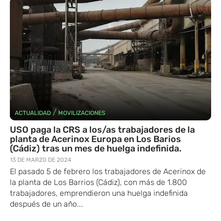
/
ACTUALIDAD
MOVILIZACIONES
USO paga la CRS a los/as trabajadores de la
planta de Acerinox Europa en Los Barios
(Cádiz) tras un mes de huelga indefinida.
13 DE MARZO DE 2024
El pasado 5 de febrero los trabajadores de Acerinox de
la planta de Los Barrios (Cádiz), con más de 1.800
trabajadores, emprendieron una huelga indefinida
después de un año...