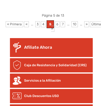
Página 5 de 13
« Primera
«
...
3
4
5
6
7
...
10
...
»
Última
»
Afíliate Ahora
Caja de Resistencia y Solidaridad (CRS)
Servicios a la Afiliación
Club Descuentos
USO